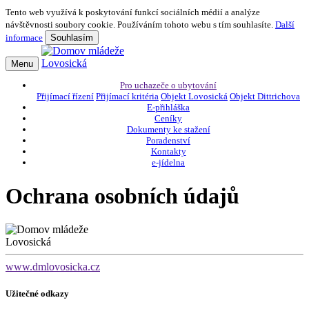
Tento web využívá k poskytování funkcí sociálních médií a analýze
návštěvnosti soubory cookie. Používáním tohoto webu s tím souhlasíte.
Další
informace
Souhlasím
Menu
Pro uchazeče o ubytování
Přijímací řízení
Přijímací kritéria
Objekt Lovosická
Objekt Dittrichova
E-přihláška
Ceníky
Dokumenty ke stažení
Poradenství
Kontakty
e-jídelna
Ochrana osobních údajů
www.dmlovosicka.cz
Užitečné odkazy